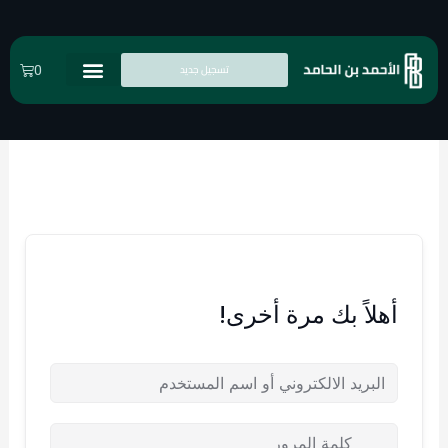
خطي
لى
لمحتوى
تسجيل جديد
Cart
0
الدورات التدريبية
أهلاً بك مرة أخرى!